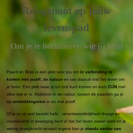
Reisgenoot op jouw
levenspad
Om je te herinneren wie jij bent
Paard en Bloei is een plek voor jou om
in verbinding te
komen met jezelf, de natuur
en van daaruit met het leven om
je heen. Een plek waar je tot rust kunt komen en kunt
ZIJN
met
alles wat er is. Middenin in de natuur, tussen de paarden ga je
op
ontdekkingsreis
in en met jezelf.
Of je nu al veel bereikt hebt , verantwoordelijkheid draagt en
voortdurend in beweging bent of dat het leven zwaar voelt en je
weinig draagkracht ervaart ergens ben je
steeds verder van