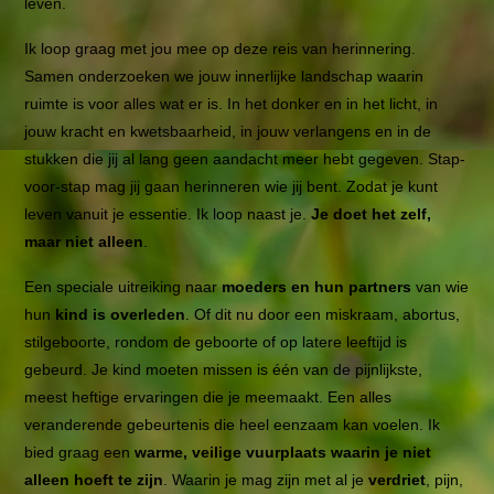
leven.
Ik loop graag met jou mee op deze reis van herinnering.
Samen onderzoeken we jouw innerlijke landschap waarin
ruimte is voor alles wat er is. In het donker en in het licht, in
jouw kracht en kwetsbaarheid, in jouw verlangens en in de
stukken die jij al lang geen aandacht meer hebt gegeven. Stap-
voor-stap mag jij gaan herinneren wie jij bent. Zodat je kunt
leven vanuit je essentie. Ik loop naast je.
Je doet het zelf,
maar niet alleen
.
Een speciale uitreiking naar
moeders en hun partners
van wie
hun
kind is overleden
. Of dit nu door een miskraam, abortus,
stilgeboorte, rondom de geboorte of op latere leeftijd is
gebeurd. Je kind moeten missen is één van de pijnlijkste,
meest heftige ervaringen die je meemaakt. Een alles
veranderende gebeurtenis die heel eenzaam kan voelen. Ik
bied graag een
warme, veilige vuurplaats waarin je niet
alleen hoeft te zijn
. Waarin je mag zijn met al je
verdriet
, pijn,