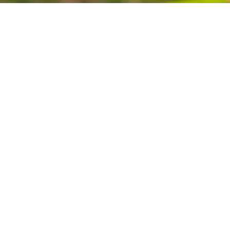
IMG_7493
Souljourney
Een tweedaagse intuïtieve, innerlijke reis vanuit het levenswiel.