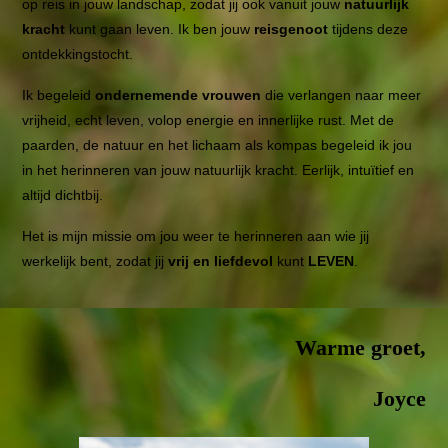
op reis in jouw landschap, zodat jij ook vanuit jouw
natuurlijk
kracht
kunt gaan leven. Ik ben jouw
reisgenoot
tijdens deze
ontdekkingstocht.
Ik begeleid
ondernemende vrouwen
die verlangen naar meer
vrijheid, echt leven, volop energie en innerlijke rust. Met de
paarden, de natuur en het lichaam als kompas begeleid ik jou
in het herinneren van jouw natuurlijk kracht. Eerlijk, intuïtief en
altijd dichtbij.
Het is mijn missie om jou weer te herinneren aan wie jij
werkelijk bent, zodat jij
vrij en liefdevol
kunt
LEVEN
.
Warme groet,
Joyce