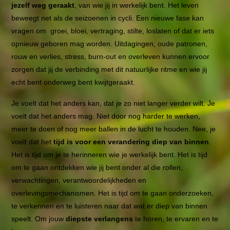
jezelf weg geraakt
, van wie jij in werkelijk bent.
Het leven
beweegt net als de seizoenen in cycli. Een nieuwe fase kan
vragen om groei, bloei, vertraging, stilte, loslaten of dat er iets
opnieuw geboren mag worden. Uitdagingen, oude patronen,
rouw en verlies, stress, burn-out en overleven kunnen ervoor
zorgen dat jij de verbinding met dit natuurlijke ritme en wie jij
echt bent onderweg bent kwijtgeraakt.
Je voelt dat het anders kan, dat je zo niet langer verder wilt. Je
voelt dat het anders mag. Niet door nog harder te werken,
meer te doen of nog meer ballen in de lucht te houden. Nee, je
voelt dat het
tijd is voor een verandering diep van binnen
.
Het is tijd om je te herinneren wie je werkelijk bent. Het is tijd
om te gaan ontdekken wie jij bent onder al die rollen,
verwachtingen, verantwoordelijkheden en
overlevingsmechanismen. Het is tijd om te gaan onderzoeken,
te verkennen en te luisteren naar dat wat er diep van binnen
speelt. Om jouw
diepste verlangens
te horen, te ervaren en te