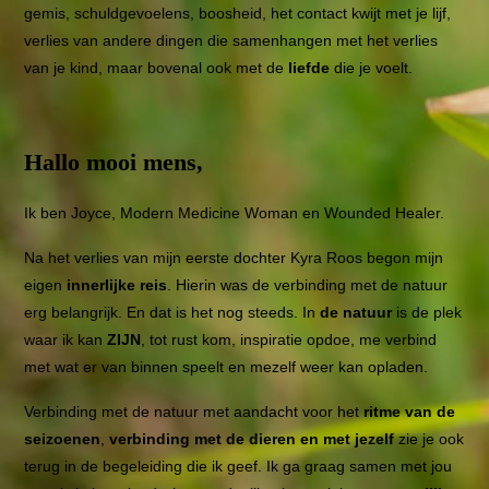
gemis, schuldgevoelens, boosheid, het contact kwijt met je lijf,
verlies van andere dingen die samenhangen met het verlies
van je kind, maar bovenal ook met de
liefde
die je voelt.
Hallo mooi mens,
Ik ben Joyce, Modern Medicine Woman en Wounded Healer.
Na het verlies van mijn eerste dochter Kyra Roos begon mijn
eigen
innerlijke reis
. Hierin
was de verbinding met de natuur
erg belangrijk. En dat is het nog steeds. In
de natuur
is de plek
waar ik kan
ZIJN
, tot rust kom, inspiratie opdoe, me verbind
met wat er van binnen speelt en mezelf weer kan opladen.
Verbinding met de natuur met aandacht voor het
ritme van de
seizoenen
,
verbinding met de dieren en met jezelf
zie je ook
terug in de begeleiding die ik geef. I
k ga graag samen met jou